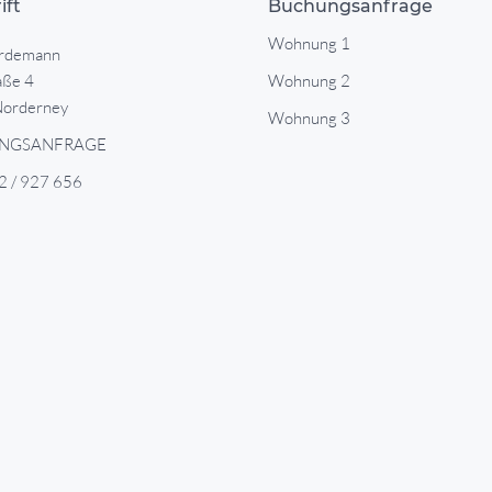
ift
Buchungsanfrage
Wohnung 1
rdemann
aße 4
Wohnung 2
orderney
Wohnung 3
NGSANFRAGE
 / 927 656